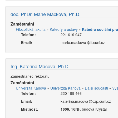
doc. PhDr. Marie Macková, Ph.D.
Zaměstnání
Filozofická fakulta
»
Katedry a ústavy
»
Katedra sociální pr
Telefon:
221 619 947
Email:
marie.mackova
ff.cuni.cz
Ing. Kateřina Mácová, Ph.D.
Zaměstnanec rektorátu
Zaměstnání
Univerzita Karlova
»
Univerzita Karlova
»
Další součásti
»
Vys
Telefon:
220 199 466
Email:
katerina.macova
czp.cuni.cz
Místnost:
1606
, 16NP, budova Krystal