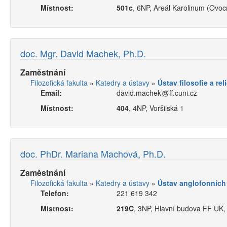
Místnost:
501c
, 6NP, Areál Karolinum (Ovoc
doc. Mgr. David Machek, Ph.D.
Zaměstnání
Filozofická fakulta
»
Katedry a ústavy
»
Ústav filosofie a rel
Email:
david.machek
ff.cuni.cz
Místnost:
404
, 4NP, Voršilská 1
doc. PhDr. Mariana Machová, Ph.D.
Zaměstnání
Filozofická fakulta
»
Katedry a ústavy
»
Ústav anglofonních l
Telefon:
221 619 342
Místnost:
219C
, 3NP, Hlavní budova FF UK,