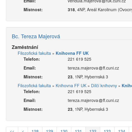
Email:
vendula.majerova
ruk.cuni.cz
Místnost:
318
, 4NP, Areál Karolinum (Ovoc
Bc. Tereza Majerová
Zaměstnání
Filozofická fakulta
»
Knihovna FF UK
Telefon:
221 619 525
Email:
tereza.majerova
ff.cuni.cz
Místnost:
23
, 1NP, Hybernská 3
Filozofická fakulta
»
Knihovna FF UK
»
Dílčí knihovny
»
Knih
Telefon:
221 619 525
Email:
tereza.majerova
ff.cuni.cz
Místnost:
23
, 1NP, Hybernská 3
<<
<
128
129
130
131
132
133
134