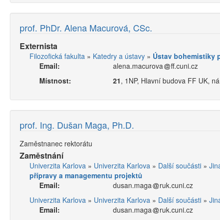
prof. PhDr. Alena Macurová, CSc.
Externista
Filozofická fakulta
»
Katedry a ústavy
»
Ústav bohemistiky p
Email:
alena.macurova
ff.cuni.cz
Místnost:
21
, 1NP, Hlavní budova FF UK, n
prof. Ing. Dušan Maga, Ph.D.
Zaměstnanec rektorátu
Zaměstnání
Univerzita Karlova
»
Univerzita Karlova
»
Další součásti
»
Jin
přípravy a managementu projektů
Email:
dusan.maga
ruk.cuni.cz
Univerzita Karlova
»
Univerzita Karlova
»
Další součásti
»
Jin
Email:
dusan.maga
ruk.cuni.cz